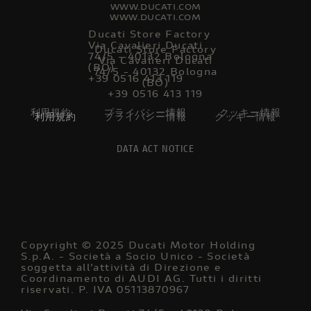
WWW.DUCATI.COM
WWW.DUCATI.COM
Ducati Store Factory
Via Cavalieri Ducati
Ducati Store Factory
74/5 - 40132 Bologna
Via Cavalieri Ducati
(BO)
74/5 - 40132 Bologna
+39 0516 413 119
(BO)
+39 0516 413 119
利用規約
プライバシー情報
クッキー情報
利用規約
プライバシー情報
クッキー情報
DATA ACT NOTICE
Copyright © 2025 Ducati Motor Holding
S.p.A. - Società a Socio Unico - Società
soggetta all’attività di Direzione e
Coordinamento di AUDI AG. Tutti i diritti
riservati. P. IVA 05113870967